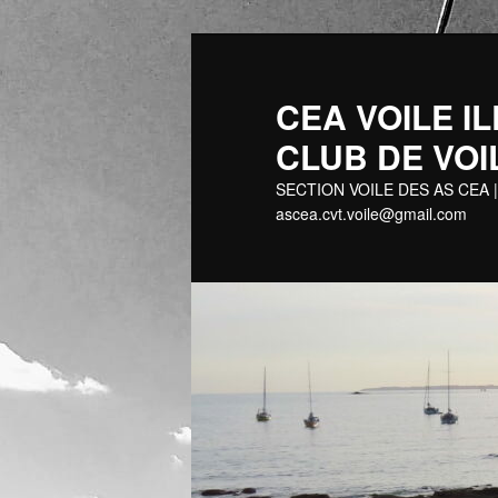
Aller
au
contenu
CEA VOILE
principal
CLUB DE VOI
SECTION VOILE DES AS CEA |
ascea.cvt.voile@gmail.com