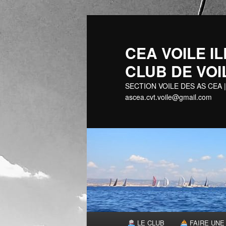
Aller
au
contenu
CEA VOILE
principal
CLUB DE VOI
SECTION VOILE DES AS CEA |
ascea.cvt.voile@gmail.com
Menu
LE CLUB
FAIRE UNE 