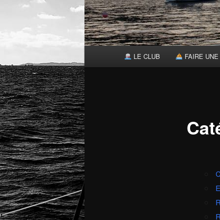
Menu
LE CLUB
FAIRE UNE 
principal
Cat
C
E
R
R