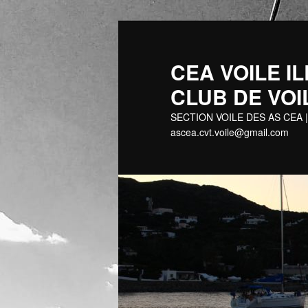
Aller
au
contenu
CEA VOILE
principal
CLUB DE VOI
SECTION VOILE DES AS CEA |
ascea.cvt.voile@gmail.com