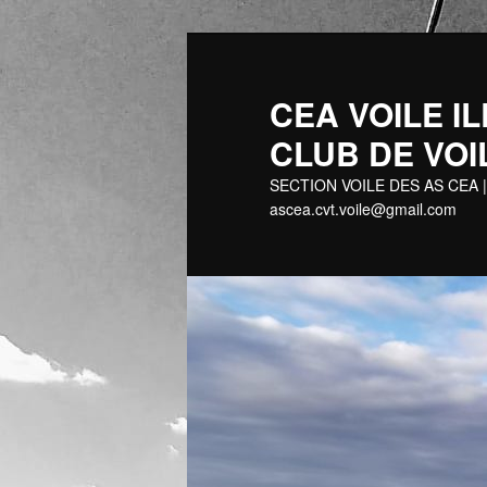
Aller
Aller
au
au
contenu
contenu
CEA VOILE
principal
secondaire
CLUB DE VOI
SECTION VOILE DES AS CEA |
ascea.cvt.voile@gmail.com