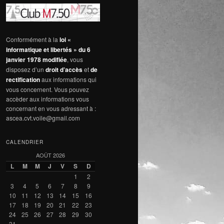
Conformément à la
loi «
informatique et libertés » du 6
janvier 1978 modifiée
, vous
disposez d’un
droit d’accès
et
de
rectification
aux informations qui
vous concernent. Vous pouvez
accèder aux informations vous
concernant en vous adressant à :
ascea.cvt.voile@gmail.com
CALENDRIER
AOÛT 2026
L
M
M
J
V
S
D
1
2
3
4
5
6
7
8
9
10
11
12
13
14
15
16
17
18
19
20
21
22
23
24
25
26
27
28
29
30
31