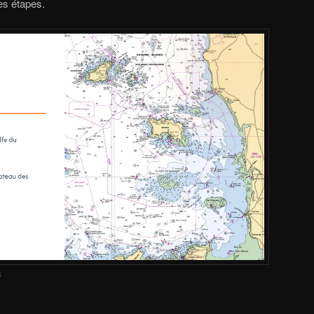
des étapes.
s