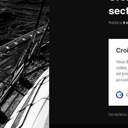
sect
Publié le
9 
Ce contenu 