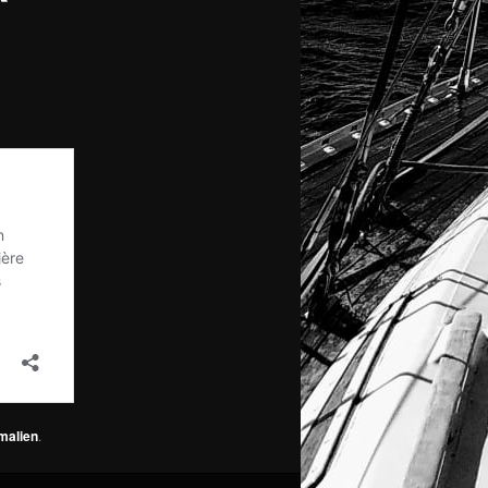
malien
.