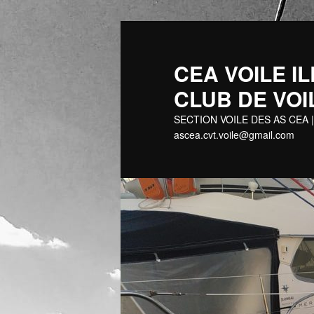
Aller
au
contenu
CEA VOILE
principal
CLUB DE VOI
SECTION VOILE DES AS CEA |
ascea.cvt.voile@gmail.com