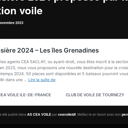
ion voile
novembre 2023
a été publié dans
AS CEA VOILE
par
ceavoileidf
. Mettez-le en favori avec son
per