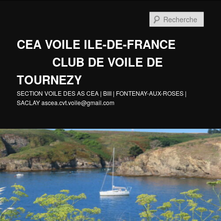
Aller
au
Rech
contenu
principal
CEA VOILE ILE-DE-FRANCE
CLUB DE VOILE DE
TOURNEZY
SECTION VOILE DES AS CEA | BIII | FONTENAY-AUX-ROSES |
SACLAY ascea.cvt.voile@gmail.com