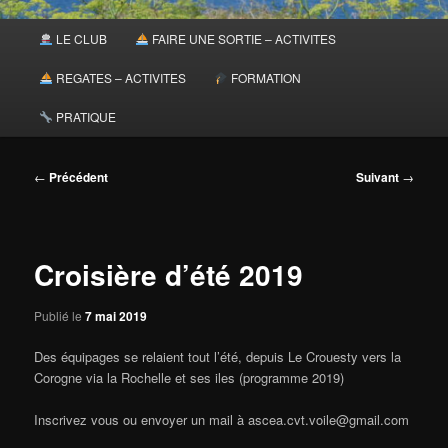
Menu
LE CLUB
FAIRE UNE SORTIE – ACTIVITES
principal
REGATES – ACTIVITES
FORMATION
PRATIQUE
Navigation
←
Précédent
Suivant
→
des
articles
Croisière d’été 2019
Publié le
7 mai 2019
Des équipages se relaient tout l’été, depuis Le Crouesty vers la
Corogne via la Rochelle et ses iles (programme 2019)
Inscrivez vous ou envoyer un mail à ascea.cvt.voile@gmail.com