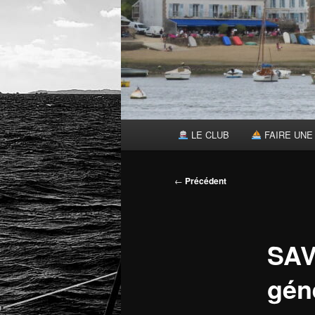
Menu
LE CLUB
FAIRE UNE 
principal
Navigation
←
Précédent
des
articles
SAV
gén