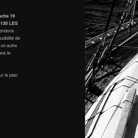
che 19
78130 LES
tendons
ibilité de
 un autre
ans le
r le plan