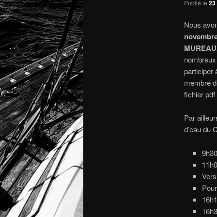
Publié le
23
Nous avons 
novembr
MUREAUX
nombreux e
participer
membre de 
fichier pd
Par ailleu
d’eau du C
9h30
11h0
Vers
Pour
16h1
16h3