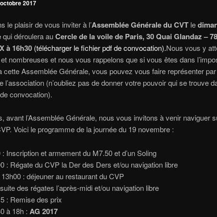
 octobre 2017
le plaisir de vous inviter à l’
Assemblée Générale du CVT
le
diman
e
qui déroulera au
Cercle de la voile de Paris, 30 Quai Glandaz – 
 à 16h30
(télécharger le fichier pdf de convocation).
Nous vous y at
t nombreuses et nous vous rappelons que si vous êtes dans l’imposs
 à cette Assemblée Générale, vous pouvez vous faire représenter par
l’association (n’oubliez pas de donner votre pouvoir qui se trouve d
f de convocation).
rs, avant l’Assemblée Générale, nous vous invitons à venir naviguer su
VP. Voici le programme de la journée du 19 novembre :
 : Inscription et armement du M7.50 et d’un Soling
0 : Régate du CVP la Der des Ders et/ou navigation libre
 13h00 : déjeuner au restaurant du CVP
suite des régates l’après-midi et/ou navigation libre
5 : Remise des prix
0 à 18h :
AG 2017