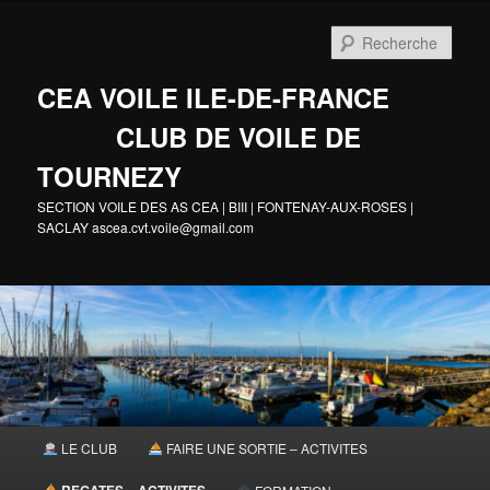
Aller
au
Rech
contenu
principal
CEA VOILE ILE-DE-FRANCE
CLUB DE VOILE DE
TOURNEZY
SECTION VOILE DES AS CEA | BIII | FONTENAY-AUX-ROSES |
SACLAY ascea.cvt.voile@gmail.com
Menu
LE CLUB
FAIRE UNE SORTIE – ACTIVITES
principal
REGATES – ACTIVITES