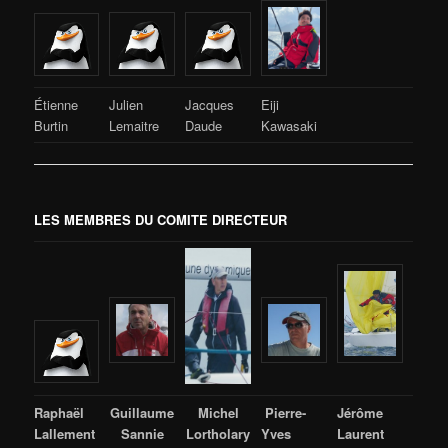
Étienne
Julien
Jacques
Eiji
Burtin
Lemaitre
Daude
Kawasaki
LES MEMBRES DU COMITE DIRECTEUR
Raphaël
Guillaume
Michel
Pierre-
Jérôme
Lallement
Sannie
Lortholary
Yves
Laurent