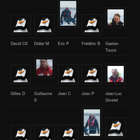
David CX
Didier M
Eric P
Frédéric B
Gaetan
Touze
Gilles D
Guillaume
Jean C
Jean P
Jean-Luc
S
Givelet