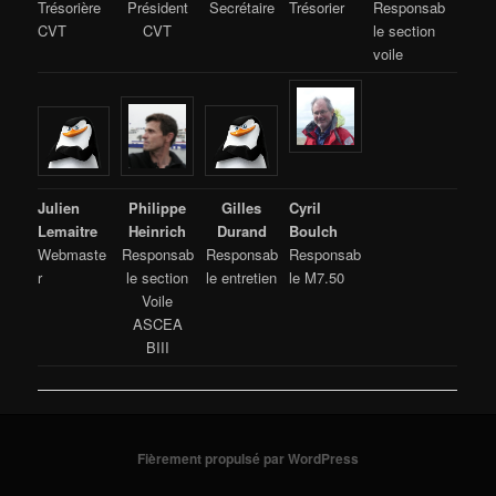
Trésorière
Président
Secrétaire
Trésorier
Responsab
CVT
CVT
le section
voile
Julien
Philippe
Gilles
Cyril
Lemaitre
Heinrich
Durand
Boulch
Webmaste
Responsab
Responsab
Responsab
r
le section
le entretien
le M7.50
Voile
ASCEA
BIII
Fièrement propulsé par WordPress