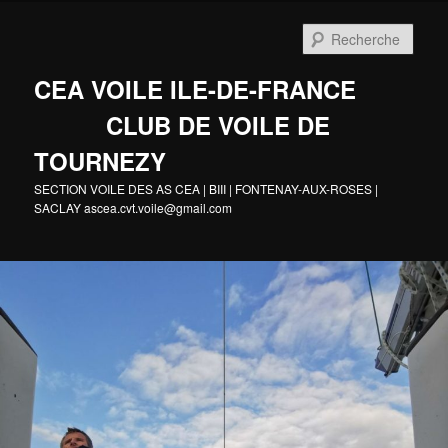
Aller
au
Rech
contenu
principal
CEA VOILE ILE-DE-FRANCE
CLUB DE VOILE DE
TOURNEZY
SECTION VOILE DES AS CEA | BIII | FONTENAY-AUX-ROSES |
SACLAY ascea.cvt.voile@gmail.com