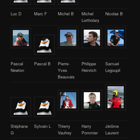
Luc D
Marc F
Michel B
Michel
Nicolas B
Lortholary
Pascal
Pascal B
Pierre-
Philippe
Samuel
Newton
Yves
Heinrich
Legoupil
Beauvais
Stéphane
Sylvain L
Thierry
Harry
Jérôme
G
Vaufrey
Pommier
Laurent