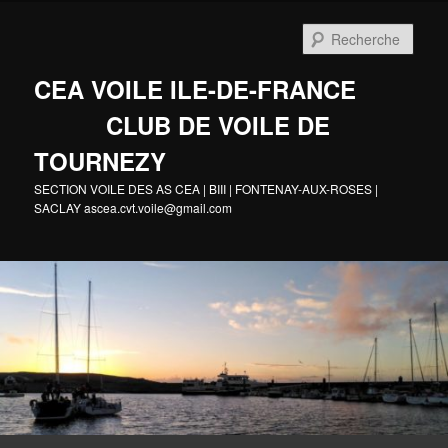
Aller
au
Rech
contenu
principal
CEA VOILE ILE-DE-FRANCE
CLUB DE VOILE DE
TOURNEZY
SECTION VOILE DES AS CEA | BIII | FONTENAY-AUX-ROSES |
SACLAY ascea.cvt.voile@gmail.com
Menu