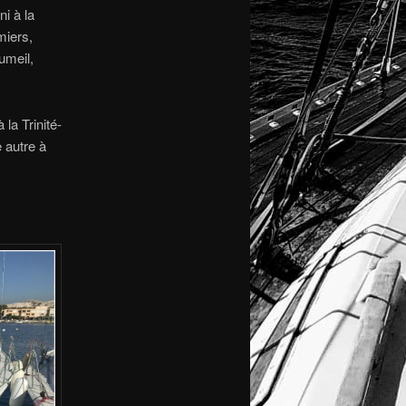
ni à la
miers,
umeil,
la Trinité-
 autre à