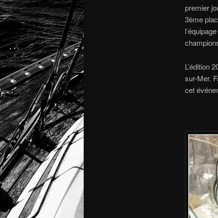
premier jo
3ème place
l’équipage
champions
L’édition 
sur-Mer. F
cet événe