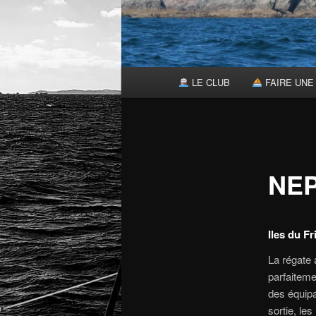
Menu
LE CLUB
FAIRE UNE 
principal
NEP
Iles du Fr
La régate 
parfaiteme
des équipa
sortie, le