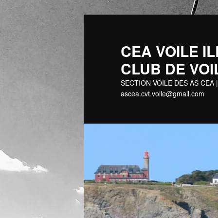
Aller
au
contenu
CEA VOILE
principal
CLUB DE VOI
SECTION VOILE DES AS CEA |
ascea.cvt.voile@gmail.com