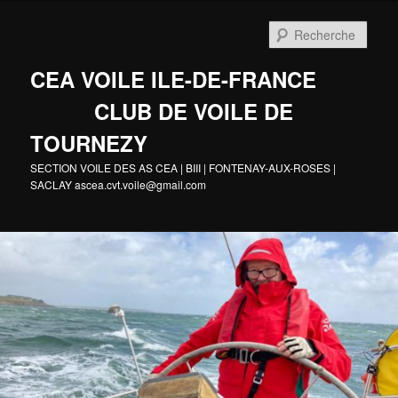
Aller
au
Rech
contenu
principal
CEA VOILE ILE-DE-FRANCE
CLUB DE VOILE DE
TOURNEZY
SECTION VOILE DES AS CEA | BIII | FONTENAY-AUX-ROSES |
SACLAY ascea.cvt.voile@gmail.com