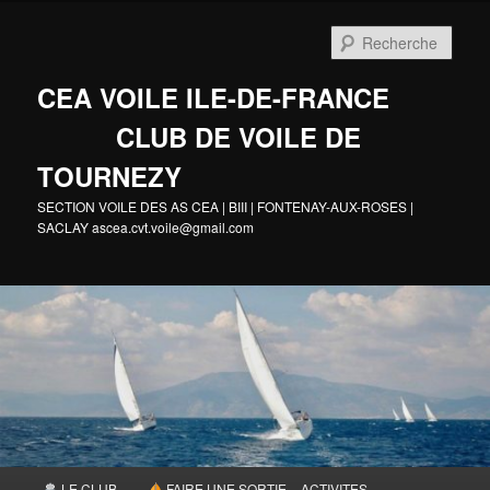
Aller
au
Rech
contenu
principal
CEA VOILE ILE-DE-FRANCE
CLUB DE VOILE DE
TOURNEZY
SECTION VOILE DES AS CEA | BIII | FONTENAY-AUX-ROSES |
SACLAY ascea.cvt.voile@gmail.com
Menu
LE CLUB
FAIRE UNE SORTIE – ACTIVITES