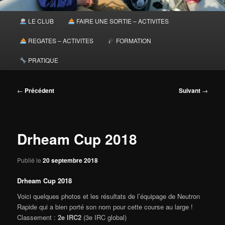
Menu
LE CLUB
FAIRE UNE SORTIE – ACTIVITES
principal
REGATES – ACTIVITES
FORMATION
PRATIQUE
Navigation
←
Précédent
Suivant
→
des
articles
Drheam Cup 2018
Publié le
20 septembre 2018
Drheam Cup 2018
Voici quelques photos et les résultats de l’équipage de Neutron
Rapide qui a bien porté son nom pour cette course au large !
Classement :
2e IRC2
(3e IRC global)