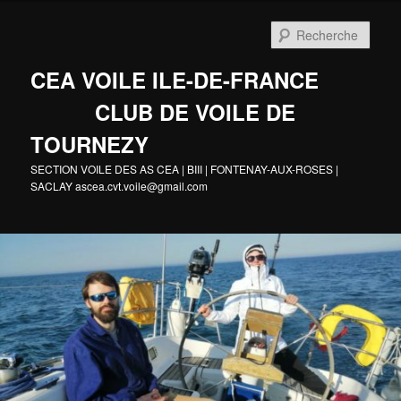
Aller
au
Rech
contenu
principal
CEA VOILE ILE-DE-FRANCE
CLUB DE VOILE DE
TOURNEZY
SECTION VOILE DES AS CEA | BIII | FONTENAY-AUX-ROSES |
SACLAY ascea.cvt.voile@gmail.com