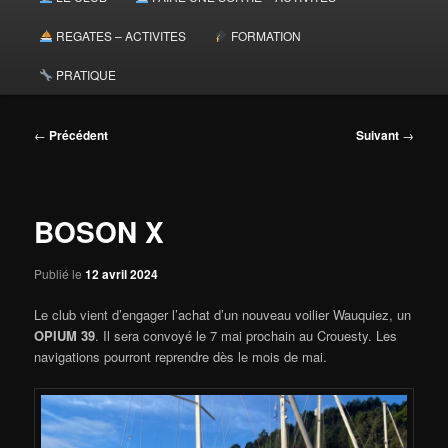
principal
REGATES – ACTIVITES
FORMATION
PRATIQUE
Navigation
←
Précédent
Suivant
→
des
articles
BOSON X
Publié le
12 avril 2024
Le club vient d’engager l’achat d’un nouveau voilier Wauquiez, un
OPIUM 39
. Il sera convoyé le 7 mai prochain au Crouesty. Les
navigations pourront reprendre dès le mois de mai.