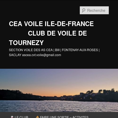
Aller
au
Rech
contenu
principal
CEA VOILE ILE-DE-FRANCE
CLUB DE VOILE DE
TOURNEZY
SECTION VOILE DES AS CEA | BIII | FONTENAY-AUX-ROSES |
SACLAY ascea.cvt.voile@gmail.com
Menu
LE CLUB
FAIRE UNE SORTIE – ACTIVITES